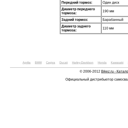
Передний тормоз:
Один диск
Диаметр переднего
190 мм
тормоза:
Задний тормоз:
Барабанный
Диаметр заднего
110 мм
тормоза:
Aprilia
BMW
Cagiva
Ducati
Harley-Davidson
Honda
Kawasaki
© 2006-2012
Bikez.ru - Катал
Официальный дистрибьютор самосв