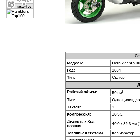
Ос
Модель:
Derbi Atlantis Bu
Год:
2004
Тип:
Скутер
Д
Рабочий объем:
3
50 см
Тип:
Одно цилиндр
Тактов:
2
Компрессия:
10.5:1
Диаметр х Ход
40.0 x 39.3 мм (
поршня:
Топливная система:
Карбюратор