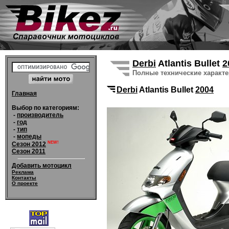
Derbi
Atlantis Bullet
2
Полные технические характ
Derbi
Atlantis Bullet
2004
Главная
Выбор по категориям:
-
производитель
-
год
-
тип
-
мопеды
NEW!
Сезон 2012
Сезон 2011
Добавить мотоцикл
Реклама
Контакты
О проекте