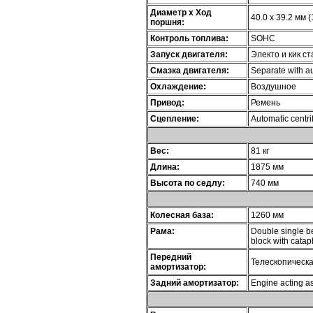
Диаметр х Ход
40.0 x 39.2 мм (
поршня:
Контроль топлива:
SOHC
Запуск двигателя:
Электо и кик с
Смазка двигателя:
Separate with a
Охлаждение:
Воздушное
Привод:
Ремень
Сцепление:
Automatic centri
Вес:
81 кг
Длина:
1875 мм
Высота по седлу:
740 мм
Колесная база:
1260 мм
Рама:
Double single be
block with catap
Передний
Телескопическа
амортизатор:
Задний амортизатор:
Engine acting as