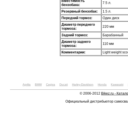
Вместимость
7.5 л.
бензобака:
Резервный бензобак:
1.5 л.
Передний тормоз:
Один диск
Диаметр переднего
220 мм
тормоза:
Задний тормоз:
Барабанный
Диаметр заднего
110 мм
тормоза:
Комментарии:
Light weight sco
Aprilia
BMW
Cagiva
Ducati
Harley-Davidson
Honda
Kawasaki
© 2006-2012
Bikez.ru - Катал
Официальный дистрибьютор самосв