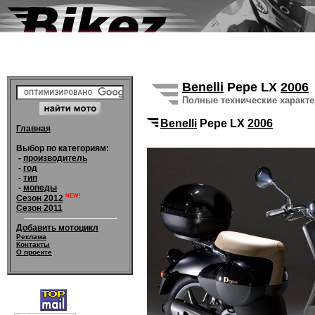
Benelli
Pepe LX
2006
Полные технические характ
Benelli
Pepe LX
2006
Главная
Выбор по категориям:
-
производитель
-
год
-
тип
-
мопеды
NEW!
Сезон 2012
Сезон 2011
Добавить мотоцикл
Реклама
Контакты
О проекте