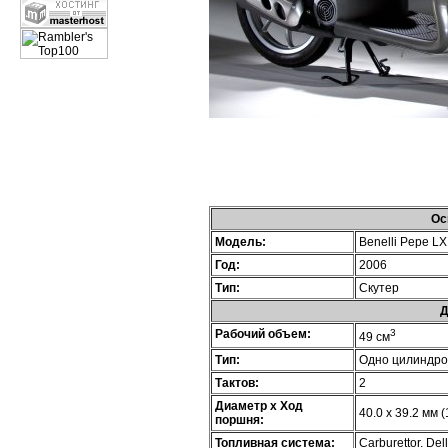
Ос
Модель:
Benelli Pepe LX
Год:
2006
Тип:
Скутер
Д
Рабочий объем:
3
49 см
Тип:
Одно цилиндр
Тактов:
2
Диаметр х Ход
40.0 x 39.2 мм (
поршня:
Топливная система:
Carburettor. De