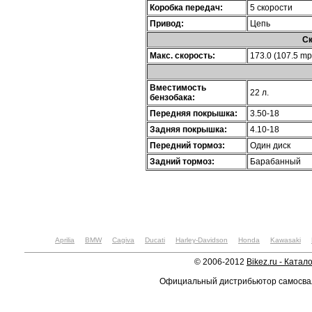
Коробка передач:
5 скорости
Привод:
Цепь
Ск
Макс. скорость:
173.0 (107.5 mp
Вместимость
22 л.
бензобака:
Передняя покрышка:
3.50-18
Задняя покрышка:
4.10-18
Передний тормоз:
Один диск
Задний тормоз:
Барабанный
Aprilia
BMW
Cagiva
Ducati
Harley-Davidson
Honda
Kawasaki
© 2006-2012
Bikez.ru - Катал
Официальный дистрибьютор самосв