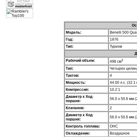
Ос
Модель:
Benelli 500 Quat
Год:
1976
Тип:
Туризм
Д
Рабочий объем:
3
498 см
Тип:
Четырех цилин
Тактов:
4
Мощность:
44.00 л.с. (32.1
Компрессия:
10.2:1
Диаметр х Ход
56.0 x 50.6 мм (
поршня:
Клапанов:
2
Диаметр х Ход
56.0 x 50.6 мм (
поршня:
Контроль топлива:
OHC
Охлаждение:
Воздушное