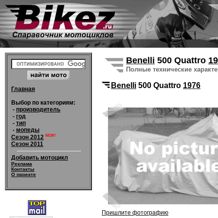
Benelli
500 Quattro
19
Полные технические характ
Benelli
500 Quattro
1976
Главная
Выбор по категориям:
-
производитель
-
год
-
тип
-
мопеды
NEW!
Сезон 2012
Сезон 2011
Добавить мотоцикл
Реклама
Контакты
О проекте
Пришлите фотографию