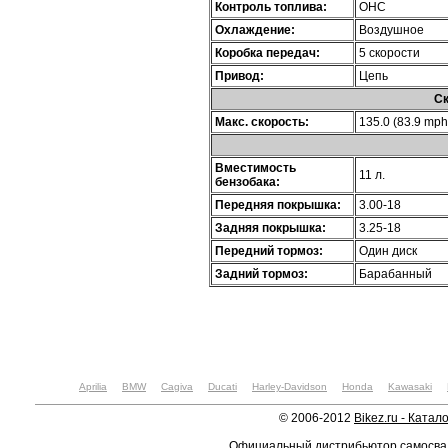
Контроль топлива:
OHC
Охлаждение:
Воздушное
Коробка передач:
5 скорости
Привод:
Цепь
Ск
Макс. скорость:
135.0 (83.9 mph
Вместимость
11 л.
бензобака:
Передняя покрышка:
3.00-18
Задняя покрышка:
3.25-18
Передний тормоз:
Один диск
Задний тормоз:
Барабанный
Aprilia
BMW
Cagiva
Ducati
Harley-Davidson
Honda
Kawasaki
© 2006-2012
Bikez.ru - Катал
Официальный дистрибьютор самосв