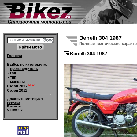
Benelli
304
1987
Полные технические характ
Benelli
304
1987
Главная
Выбор по категориям:
-
производитель
-
год
-
тип
-
мопеды
NEW!
Сезон 2012
Сезон 2011
Добавить мотоцикл
Реклама
Контакты
О проекте