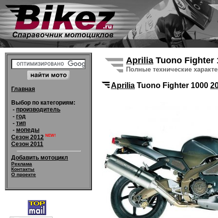
Aprilia
Tuono Fighter
Полные технические характ
Aprilia
Tuono Fighter 1000
2
Главная
Выбор по категориям:
-
производитель
-
год
-
тип
-
мопеды
NEW!
Сезон 2012
Сезон 2011
Добавить мотоцикл
Реклама
Контакты
О проекте