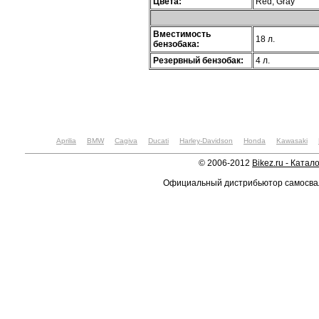
Цвета:
Red, Gray
Вместимость
18 л.
бензобака:
Резервный бензобак:
4 л.
Aprilia
BMW
Cagiva
Ducati
Harley-Davidson
Honda
Kawasaki
© 2006-2012
Bikez.ru - Катал
Официальный дистрибьютор самосв