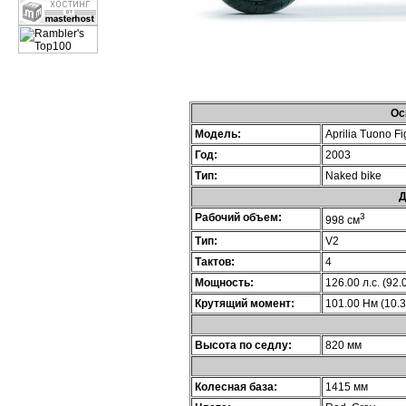
Ос
Модель:
Aprilia Tuono F
Год:
2003
Тип:
Naked bike
Д
Рабочий объем:
3
998 см
Тип:
V2
Тактов:
4
Мощность:
126.00 л.с. (92.
Крутящий момент:
101.00 Нм (10.3 
Высота по седлу:
820 мм
Колесная база:
1415 мм