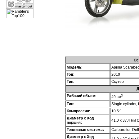
Ос
Модель:
Aprilia Scarabeo
Год:
2010
Тип:
Скутер
Д
Рабочий объем:
3
49 см
Тип:
Single cylinder,
Компрессия:
10.5:1
Диаметр х Ход
41.0 x 37.4 мм (
поршня:
Топливная система:
Carburettor. Dell
Диаметр х Ход
41.0 x 37.4 мм (