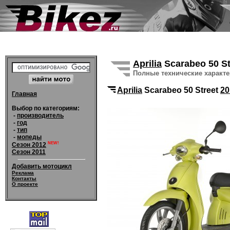
Aprilia
Scarabeo 50 S
Полные технические характ
Aprilia
Scarabeo 50 Street
20
Главная
Выбор по категориям:
-
производитель
-
год
-
тип
-
мопеды
NEW!
Сезон 2012
Сезон 2011
Добавить мотоцикл
Реклама
Контакты
О проекте