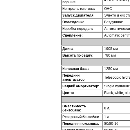
поршня:
Контроль топлива:
OHC
Запуск двигателя:
Электо и кик с
Охлаждение:
Воздушное
Коробка передач:
Автоматическа
Сцепление:
Automatic centri
Длина:
1905 мм
Высота по седлу:
780 мм
Колесная база:
1250 мм
Передний
Telescopic hydra
амортизатор:
Задний амортизатор:
Single hydrauli
Цвета:
Black, white, blu
Вместимость
8 л.
бензобака:
Резервный бензобак:
1 л.
Передняя покрышка:
80/80-16