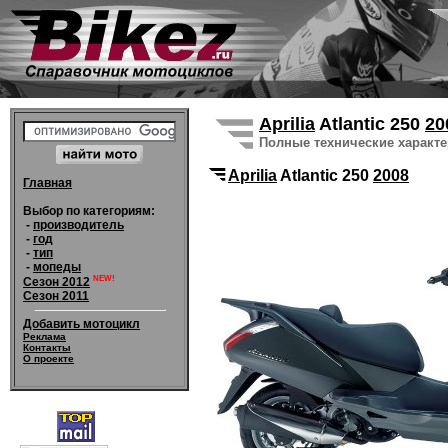
Aprilia
Atlantic 250
20
Полные технические характ
Aprilia
Atlantic 250
2008
Главная
Выбор по категориям:
-
производитель
-
год
-
тип
-
мопеды
NEW!
Сезон 2012
Сезон 2011
Добавить мотоцикл
Реклама
Контакты
О проекте