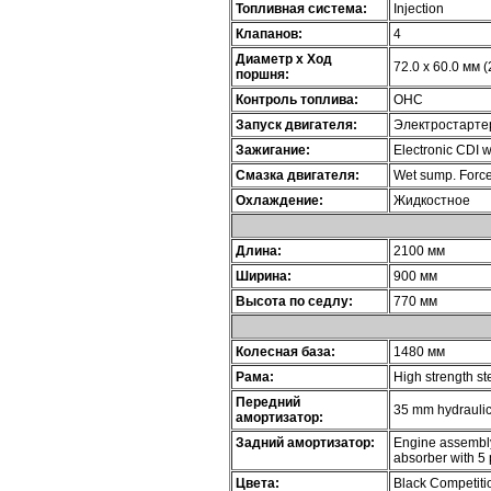
Топливная система:
Injection
Клапанов:
4
Диаметр х Ход
72.0 x 60.0 мм (
поршня:
Контроль топлива:
OHC
Запуск двигателя:
Электростарте
Зажигание:
Electronic CDI 
Смазка двигателя:
Wet sump. Force
Охлаждение:
Жидкостное
Длина:
2100 мм
Ширина:
900 мм
Высота по седлу:
770 мм
Колесная база:
1480 мм
Рама:
High strength st
Передний
35 mm hydraulic 
амортизатор:
Задний амортизатор:
Engine assembly
absorber with 5 
Цвета:
Black Competiti