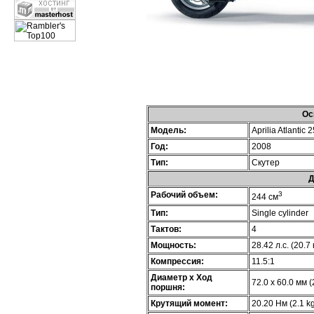
Ос
Модель:
Aprilia Atlantic 
Год:
2008
Тип:
Скутер
Д
Рабочий объем:
3
244 см
Тип:
Single cylinder
Тактов:
4
Мощность:
28.42 л.с. (20.7
Компрессия:
11.5:1
Диаметр х Ход
72.0 x 60.0 мм (
поршня:
Крутящий момент:
20.20 Нм (2.1 kg