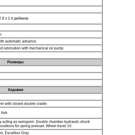
2.8 x 2.4 дюймов)
р
with automatic advance.
d lubrication with mechanical oil pump.
Размеры
Ходовая
eel with closed double cradle.
fork.
 acting as swingarm. Double chamber hydraulic shock
positions for spring preload. Wheel travel 10
on, Excalibur Gray