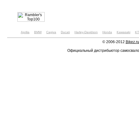
Aprilia
BMW
Cagiva
Ducati
Harley-Davidson
Honda
Kawasaki
K
© 2006-2012
Bikez.r
Официальный дистрибьютор самосвал