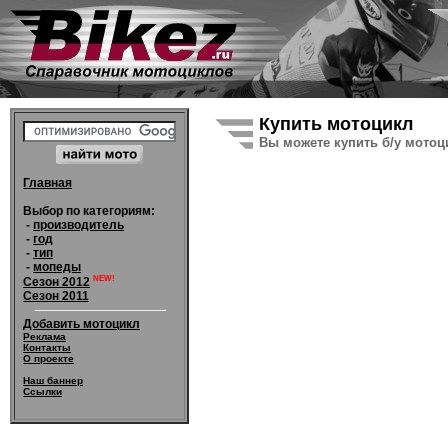
Купить мотоцикл
Вы можете купить б/у мотоци
Главная
Выбор по категориям:
-
производитель
-
год
-
тип
-
мопеды
NEW!
Сезон 2012
Сезон 2011
Добавить мотоцикл
Реклама
Контакты
О проекте
Наш баннер
Ссылки