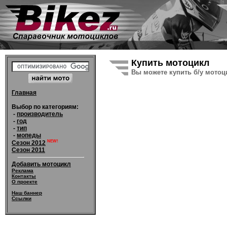
Купить мотоцикл
Вы можете купить б/у мотоци
Главная
Выбор по категориям:
-
производитель
-
год
-
тип
-
мопеды
NEW!
Сезон 2012
Сезон 2011
Добавить мотоцикл
Реклама
Контакты
О проекте
Наш баннер
Ссылки