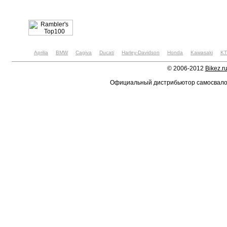
Aprilia
BMW
Cagiva
Ducati
Harley-Davidson
Honda
Kawasaki
K
© 2006-2012
Bikez.r
Официальный дистрибьютор самосвал