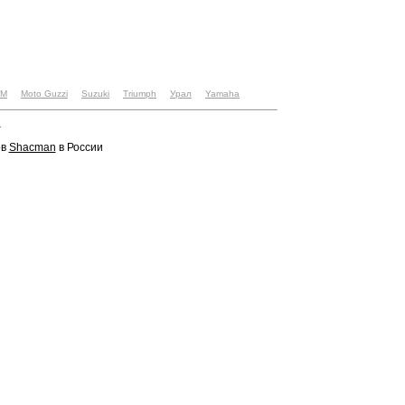
TM
Moto Guzzi
Suzuki
Triumph
Урал
Yamaha
u
ов
Shacman
в России