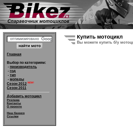
Купить мотоцикл
Вы можете купить б/у мотоци
Главная
Выбор по категориям:
-
производитель
-
год
-
тип
-
мопеды
NEW!
Сезон 2012
Сезон 2011
Добавить мотоцикл
Реклама
Контакты
О проекте
Наш баннер
Ссылки