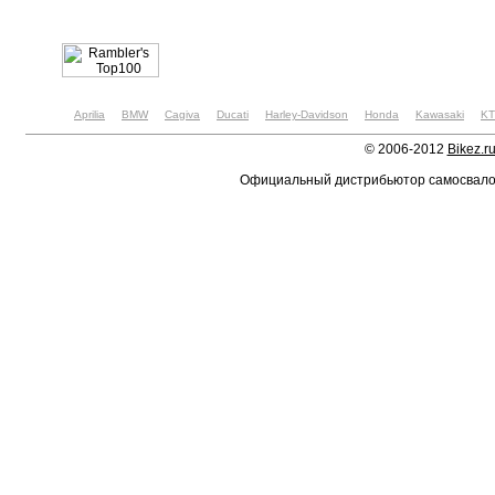
Aprilia
BMW
Cagiva
Ducati
Harley-Davidson
Honda
Kawasaki
K
© 2006-2012
Bikez.r
Официальный дистрибьютор самосвал