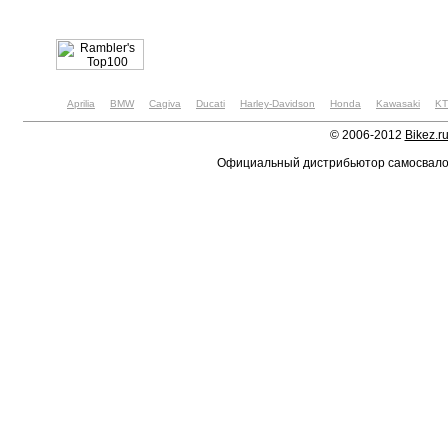
Aprilia
BMW
Cagiva
Ducati
Harley-Davidson
Honda
Kawasaki
K
© 2006-2012
Bikez.r
Официальный дистрибьютор самосвал