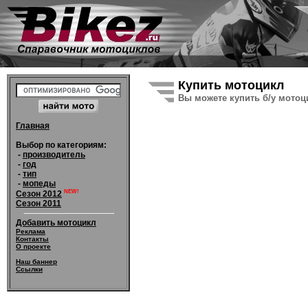
Купить мотоцикл
Вы можете купить б/у мотоци
Главная
Выбор по категориям:
-
производитель
-
год
-
тип
-
мопеды
NEW!
Сезон 2012
Сезон 2011
Добавить мотоцикл
Реклама
Контакты
О проекте
Наш баннер
Ссылки